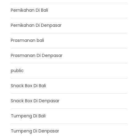
Pernikahan Di Bali
Pernikahan Di Denpasar
Prasmanan bali
Prasmanan Di Denpasar
public
Snack Box Di Bali
Snack Box Di Denpasar
Tumpeng Di Bali
Tumpeng Di Denpasar