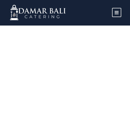
Category
Nasi Tumpeng Ultah Di Bali