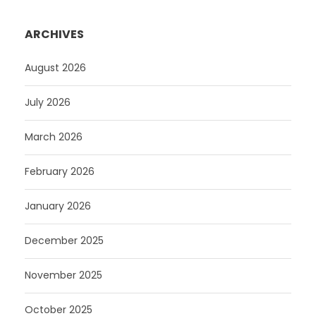
ARCHIVES
August 2026
July 2026
March 2026
February 2026
January 2026
December 2025
November 2025
October 2025