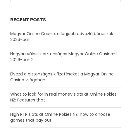
RECENT POSTS
Magyar Online Casino: a legjobb üdvözlő bónuszok
2026-ban
Hogyan válassz biztonságos Magyar Online Casino-t
2026-ban?
Élvezd a biztonságos kifizetéseket a Magyar Online
Casino világában
What to look for in real money slots at Online Pokies
NZ: Features that
High RTP slots at Online Pokies NZ: how to choose
games that pay out