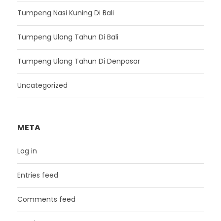
Tumpeng Nasi Kuning Di Bali
Tumpeng Ulang Tahun Di Bali
Tumpeng Ulang Tahun Di Denpasar
Uncategorized
META
Log in
Entries feed
Comments feed