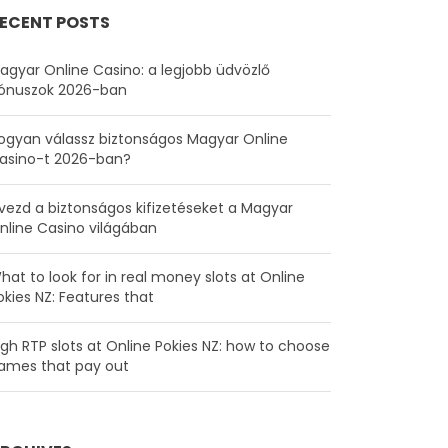
ECENT POSTS
agyar Online Casino: a legjobb üdvözlő
ónuszok 2026-ban
ogyan válassz biztonságos Magyar Online
asino-t 2026-ban?
lvezd a biztonságos kifizetéseket a Magyar
nline Casino világában
hat to look for in real money slots at Online
okies NZ: Features that
igh RTP slots at Online Pokies NZ: how to choose
ames that pay out