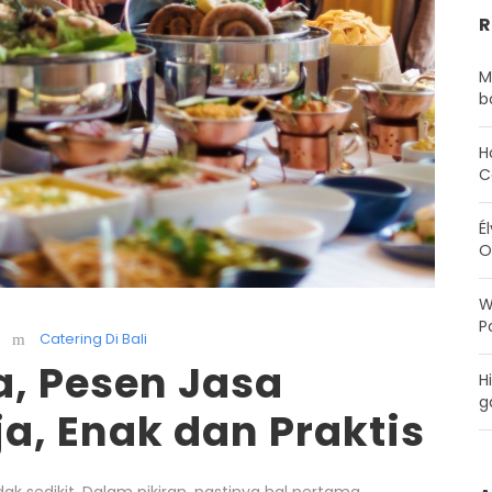
R
M
b
H
C
É
O
W
P
Catering Di Bali
, Pesen Jasa
H
g
ja, Enak dan Praktis
sedikit. Dalam pikiran, pastinya hal pertama