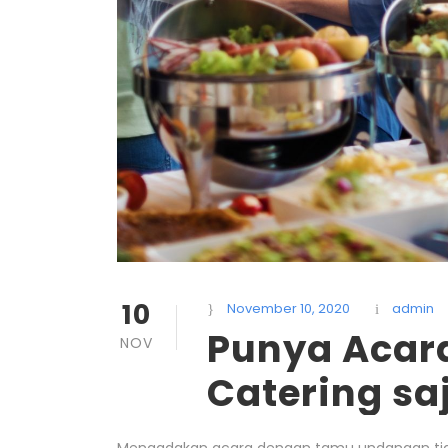
10
November 10, 2020
admin
Punya Acara
NOV
Catering sa
Mengadakan acara dengan tamu undangan tidak 