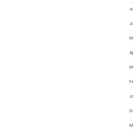
J
J
M
A
M
F
J
D
M