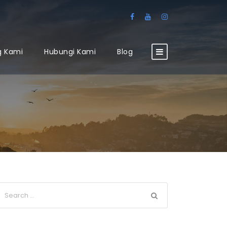
g Kami
Hubungi Kami
Blog