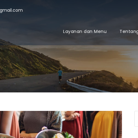
@gmail.com
Layanan dan Menu
Tentan