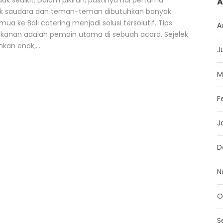
A
 saudara dan teman-teman dibutuhkan banyak
ke Bali catering menjadi solusi tersolutif. Tips
A
akanan adalah pemain utama di sebuah acara. Sejelek
kan enak,...
J
M
F
J
D
N
O
S