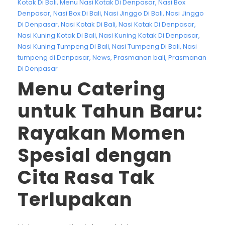
Kotak Di Bali
,
Menu Nasi Kotak Di Denpasar
,
Nasi Box
Denpasar
,
Nasi Box Di Bali
,
Nasi Jinggo Di Bali
,
Nasi Jinggo
Di Denpasar
,
Nasi Kotak Di Bali
,
Nasi Kotak Di Denpasar
,
Nasi Kuning Kotak Di Bali
,
Nasi Kuning Kotak Di Denpasar
,
Nasi Kuning Tumpeng Di Bali
,
Nasi Tumpeng Di Bali
,
Nasi
tumpeng di Denpasar
,
News
,
Prasmanan bali
,
Prasmanan
Di Denpasar
Menu Catering
untuk Tahun Baru:
Rayakan Momen
Spesial dengan
Cita Rasa Tak
Terlupakan