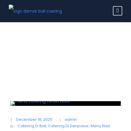
Category
Nasi tumpeng di Denpasar
December 18, 2025
admin
Catering Di Bali
,
Catering Di Denpasar
,
Menu Nasi