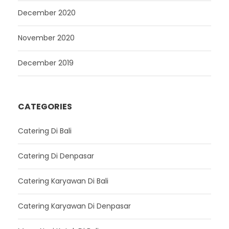
December 2020
November 2020
December 2019
CATEGORIES
Catering Di Bali
Catering Di Denpasar
Catering Karyawan Di Bali
Catering Karyawan Di Denpasar