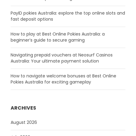
PayID pokies Australia: explore the top online slots and
fast deposit options
How to play at Best Online Pokies Australia: a
beginner’s guide to secure gaming
Navigating prepaid vouchers at Neosurf Casinos
Australia: Your ultimate payment solution
How to navigate welcome bonuses at Best Online
Pokies Australia for exciting gameplay
ARCHIVES
August 2026