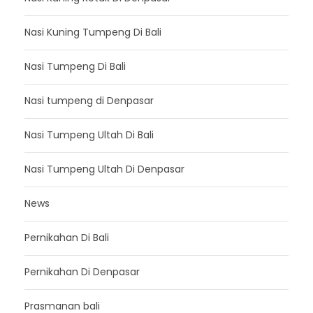
Nasi Kuning Tumpeng Di Bali
Nasi Tumpeng Di Bali
Nasi tumpeng di Denpasar
Nasi Tumpeng Ultah Di Bali
Nasi Tumpeng Ultah Di Denpasar
News
Pernikahan Di Bali
Pernikahan Di Denpasar
Prasmanan bali