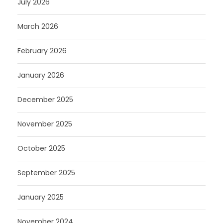
July 2026
March 2026
February 2026
January 2026
December 2025
November 2025
October 2025
September 2025
January 2025
November 2024