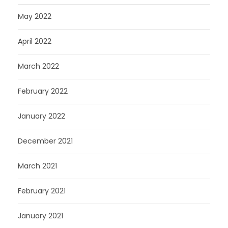
May 2022
April 2022
March 2022
February 2022
January 2022
December 2021
March 2021
February 2021
January 2021