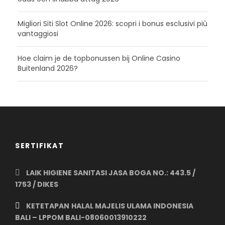
Migliori Siti Slot Online 2026: scopri i bonus esclusivi più
vantaggiosi
Hoe claim je de topbonussen bij Online Casino
Buitenland 2026?
SERTIFIKAT
LAIK HIGIENE SANITASI JASA BOGA NO.: 443.5 /
1753 / DIKES
KETETAPAN
HALAL MAJELIS ULAMA INDONESIA
BALI –
LPPOM BALI-08060013910222