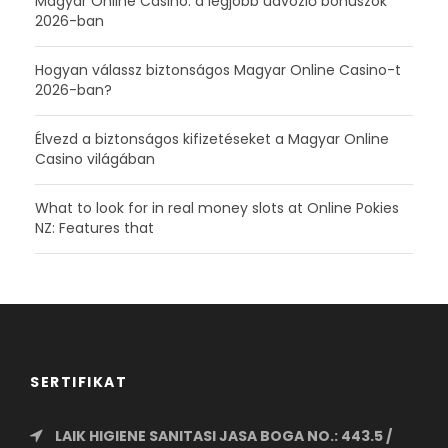
Magyar Online Casino: a legjobb üdvözlő bónuszok
2026-ban
Hogyan válassz biztonságos Magyar Online Casino-t
2026-ban?
Élvezd a biztonságos kifizetéseket a Magyar Online
Casino világában
What to look for in real money slots at Online Pokies
NZ: Features that
SERTIFIKAT
LAIK HIGIENE SANITASI JASA BOGA NO.: 443.5 /